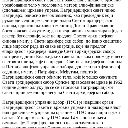
уредбодавно тело у пословима материјално-финансијске
(спољашње) црквене управе. Патријаршијски савет чине:
Патријарх, односно његов заменик, као председник који
руководи седницама; четири члана Светог архијерејског
синода, односно њихови заменици; Декан Православног
богословског факултета; два представника манастира и један
ректор богословије, које на предлог Светог архијерејског
синода именује Свети архијерејски сабор; по једно свештено
лице мирског реда из сваке епархије, које на предлог
епархијског архијереја именује Свети архијерејски сабор;
потпредседници Епархијских савета по свом положају и десет
световних лица, које на предлог Светог архијерејског синода
и Патријаршијског управног одбора, донесен на заједничкој
седници, именује Патријарх. Међутим, пошто је
Патријаршијски савет обимно тело, које је тешко сакупити
Свети архијерејсаки сабор Српске православне цркве је 1962.
године донео одлуку да се сви послови Патријаршијског
савета привремено пренесу на Свети архијерејски сабор.
Патријаршијски управни одбор (ПУО) је извршни орган
Патријаршијског савета и врховна управна и надзорна власт
над црквеносамоуправним органима. ПУО има шири и ужи
састав. У ширем саставу ПУО има 14 чланова и њега
сачињавају: Патријарх, односно његов заменик као
председник; два члана Светог архијерејског синода које