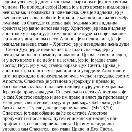
једним учењем, једном законском јерархијом и једним светим
тајнама. По природи својој Црква је у исто време и видљива и
невидљива, и божанска и човечанска. Она је видљива јер је
њен оснивач – оваплоћени Бог који је као видљив живео међу
људима; јер благодат спасења даје људима кроз видљива
средства; јер јавно исповеда веру Христову; јер има видљиву
апостолску јерархију; јер има видљиве људе за своје чланове;
јер живи у видљивом свету. Али она је и невидљива, јер је
невидљива њена глава – Христос; јер је невидљива њена душа
– Свети Дух; јер је невидљива благодат спасења; јер су
невидљиви њени преминули чланови. Црква је света и једна,
и у исто време и на небу и на земљи, јер јој је једна глава
Господ Исус, јер у њој стално борави Дух Свети. Црква је
апостолска, зато што су је раширили и утврдили Апостоли и
што непрекидно и неизменљиво чува учење и предање светих
Апостола. Спаситељ је установио јерархију и предао јој
богочовечанску власт: да свештенодејствује, учи и управља.
Јерархија продужава дело Спаситеља и светих Апостола које
је сам Христос изабрао и дао им право и власт да проповедају
Еванђеље, свештенодејствују и управљају. Обећањем да ће
бити с њима “ у све дане до свршетка века“ (Мт.28,20),
Спаситељ је тиме објавио да ће се служба Апостола
продужити и после њих, путем епископског наслеђа или
пријемства, све до свршетка света. Црквом невидљиво
управља сам Спаситељ, као глава Цркве, и Дух Свети.