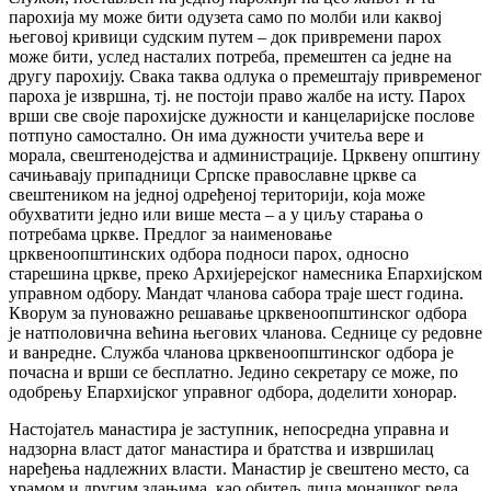
парохија му може бити одузета само по молби или каквој
његовој кривици судским путем – док привремени парох
може бити, услед насталих потреба, премештен са једне на
другу парохију. Свака таква одлука о премештају привременог
пароха је извршна, тј. не постоји право жалбе на исту. Парох
врши све своје парохијске дужности и канцеларијске послове
потпуно самостално. Он има дужности учитеља вере и
морала, свештенодејства и администрације. Црквену општину
сачињавају припадници Српске православне цркве са
свештеником на једној одређеној територији, која може
обухватити једно или више места – а у циљу старања о
потребама цркве. Предлог за наименовање
црквеноопштинских одбора подноси парох, односно
старешина цркве, преко Архијерејског намесника Епархијском
управном одбору. Мандат чланова сабора траје шест година.
Кворум за пуноважно решавање црквеноопштинског одбора
је натполовична већина његових чланова. Седнице су редовне
и ванредне. Служба чланова црквеноопштинског одбора је
почасна и врши се бесплатно. Једино секретару се може, по
одобрењу Епархијског управног одбора, доделити хонорар.
Настојатељ манастира је заступник, непосредна управна и
надзорна власт датог манастира и братства и извршилац
наређења надлежних власти. Манастир је свештено место, са
храмом и другим здањима, као обитељ лица монашког реда,