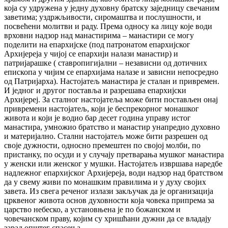
која су удружена у једну духовну братску заједницу свечаним
заветима; уздржљивости, сиромаштва и послушности, и
посвећени молитви и раду. Према односу ка лицу које води
врховни надзор над манастирима – манастири се могу
поделити на епархијске (под патронатом епархијског
Архијереја у чијој се епархији налази манастир) и
патријарашке ( ставропигијални – независни од дотичних
епископа у чијим се епархијама налазе и зависни непосредно
од Патријарха). Настојатељ манастира је сталан и привремен.
И једног и другог поставља и разрешава епархијски
Архијереј. За сталног настојатеља може бити постављен онај
привремени настојатељ, који је беспрекорног монашког
живота и који је водио бар десет година управу истог
манастира, умножио братство и манастир унапредио духовно
и материјално. Стални настојатељ може бити разрешен од
своје дужности, односно премештен по својој молби, по
пристанку, по осуди и у случају претварања мушког манастира
у женски или женског у мушки. Настојатељ извршава наредбе
надлежног епархијског Архијереја, води надзор над братством
да у свему живи по монашким правилима и у духу својих
завета. Из свега реченог излази закључак да је организација
црквеног живота основ духовности која човека припрема за
царство небеско, а установњена је по божанском и
човечанском праву, којим су хришћани дужни да се владају
зарад општег спасења..