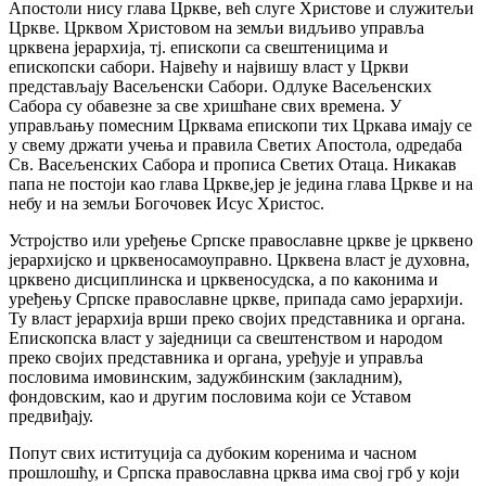
Апостоли нису глава Цркве, већ слуге Христове и служитељи
Цркве. Црквом Христовом на земљи видљиво управља
црквена јерархија, тј. епископи са свештеницима и
епископски сабори. Највећу и највишу власт у Цркви
представљају Васељенски Сабори. Одлуке Васељенских
Сабора су обавезне за све хришћане свих времена. У
управљању помесним Црквама епископи тих Цркава имају се
у свему држати учења и правила Светих Апостола, одредаба
Св. Васељенских Сабора и прописа Светих Отаца. Никакав
папа не постоји као глава Цркве,јер је једина глава Цркве и на
небу и на земљи Богочовек Исус Христос.
Устројство или уређење Српске православне цркве је црквено
јерархијско и црквеносамоуправно. Црквена власт је духовна,
црквено дисциплинска и црквеносудска, а по каконима и
уређењу Српске православне цркве, припада само јерархији.
Ту власт јерархија врши преко својих представника и органа.
Епископска власт у заједници са свештенством и народом
преко својих представника и органа, уређује и управља
пословима имовинским, задужбинским (закладним),
фондовским, као и другим пословима који се Уставом
предвиђају.
Попут свих иституција са дубоким коренима и часном
прошлошћу, и Српска православна црква има свој грб у који