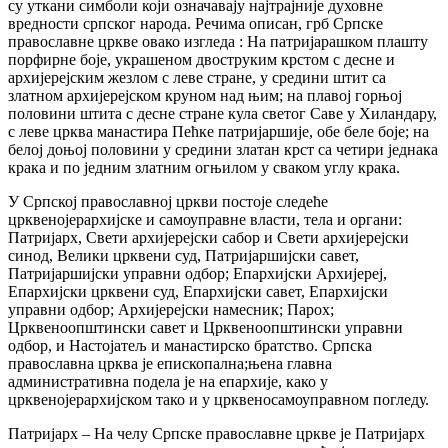
су уткани симболи који означавају најтрајније духовне
вредности српског народа. Речима описан, грб Српске
православне цркве овако изгледа : На патријарашком плашту
порфирне боје, украшеном двоструким крстом с десне и
архијерејским жезлом с леве стране, у средини штит са
златном архијерејском круном над њим; на плавој горњој
половини штита с десне стране кула светог Саве у Хиландару,
с леве црква манастира Пећке патријаршије, обе беле боје; на
белој доњој половини у средини златан крст са четири једнака
крака и по једним златним огњилом у сваком углу крака.
У Српској православној цркви постоје следеће
црквенојерархиjске и самоуправне власти, тела и органи:
Патријарх, Свети архијерејски сабор и Свети архијерејски
синод, Велики црквени суд, Патријаршијски савет,
Патријаршијски управни одбор; Епархијски Архијереј,
Епархијски црквени суд, Епархијски савет, Епархијски
управни одбор; Архијерејски намесник; Парох;
Црквеноопштински савет и Црквеноопштински управни
одбор, и Настојатељ и манастирско братство. Српска
православна црква је епископална;њена главна
административна подела је на епархије, како у
црквенојерархијском тако и у црквеносамоуправном погледу.
Патријарх – На челу Српске православне цркве је Патријарх