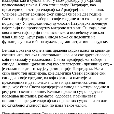
надзорна) као и судска власт у свом делокругу у Српској
православној цркви. Њега сачињавају: Патријарх, као
председник, и четири епархијска Архијереја, као чланови.
Чланове Светог архијерејског синода бира на две године
Свети архијерејски сабор из своје средине и то сваке године
по двојицу. У председничкој дужности Патријарха замењује
најстарији по производству митрополит члан Синода, а ако
овога нема најстарији по епископском посвећењу епископ
члан Синода. Круг рада Синода може се поделити на
функције: учења и богослужења, административне и судске.
Велики црквени суд је виша црквена судска власт за кривице
свештеника, монаха и световњака, као и за све друге спорове,
који не спадају у надлежност Светог архијерејског сабора и
синода. Велики црквени суд као апелаторски (призивни) суд –
је сталан и седиште му је у резиценцији Патријарха. Њега
сачњавају: три архијереја, које делегира Свети архијерејски
синод из своје средине, од којих једнога именује за
председника и два почасна члана и два заменика свештена
лица, које бира Свети архијерејски синод на четири године и
референт свештено лице. Велики црквени суд као друга и
последња инстанца, разматра, одобрава, преиначава и
поништава пресуде епархијских црквених судова – и то или
по службеној дужност или по изјављеној жалби.
Патријаршијски савет Српске православне цркве је врховно