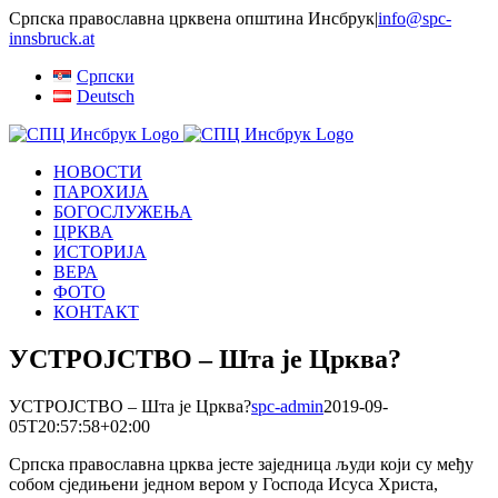
Skip
Српска православна црквена општина Инсбрук
|
info@spc-
to
innsbruck.at
content
Српски
Deutsch
НОВОСТИ
ПАРОХИЈА
БОГОСЛУЖЕЊА
ЦРКВА
ИСТОРИЈА
ВЕРА
ФОТО
КОНТАКТ
УСТРОЈСТВО – Шта је Црква?
УСТРОЈСТВО – Шта је Црква?
spc-admin
2019-09-
05T20:57:58+02:00
Српска православна црква јесте заједница људи који су међу
собом сједињени једном вером у Господа Исуса Христа,