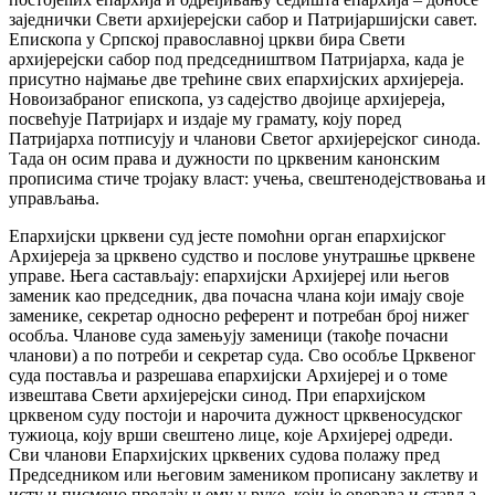
заједнички Свети архијерејски сабор и Патријаршијски савет.
Епископа у Српској православној цркви бира Свети
архијерејски сабор под председништвом Патријарха, када је
присутно најмање две трећине свих епархијских архијереја.
Новоизабраног епископа, уз садејство двојице архијереја,
посвећује Патријарх и издаје му грамату, коју поред
Патријарха потписују и чланови Светог архијерејског синода.
Тада он осим права и дужности по црквеним канонским
прописима стиче тројаку власт: учења, свештенодејствовања и
управљања.
Епархијски црквени суд јесте помоћни орган епархијског
Архијереја за црквено судство и послове унутрашње црквене
управе. Њега састављају: епархијски Архијереј или његов
заменик као председник, два почасна члана који имају своје
заменике, секретар односно референт и потребан број нижег
особља. Чланове суда замењују заменици (такође почасни
чланови) а по потреби и секретар суда. Сво особље Црквеног
суда поставља и разрешава епархијски Архијереј и о томе
извештава Свети архијерејски синод. При епархијском
црквеном суду постоји и нарочита дужност црквеносудског
тужиоца, коју врши свештено лице, које Архијереј одреди.
Сви чланови Епархијских црквених судова полажу пред
Председником или његовим замеником прописану заклетву и
исту и писмено предају њему у руке, који је оверава и ставља