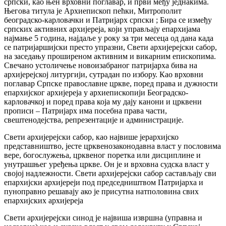
српски, као њен врховни поглавар, и први међу једнакима.
Његова титула је Архиепископ пећки, Митрополит
београдско-карловачки и Патријарх српски ; Бира се између
српских активних архијереја, који управљају епархијама
најмање 5 година, најдаље у року за три месеца од дана када
се патријаршијски престо упразни, Свети архијерејски сабор,
на заседању проширеном активним и викарним епископима.
Свечано устоличење новоизабраног патријарха бива на
архијерејској литургији, сутрадан по избору. Као врховни
поглавар Српске православне цркве, поред права и дужности
епархијског архијереја у архиепископији Београдско-
карловачкој и поред права која му дају канони и црквени
прописи – Патријарх има посебна права части,
свештенодејства, репрезентације и администрације.
Свети архијерејски сабор, као највише јерархијско
представништво, јесте црквенозаконодавна власт у пословима
вере, богослужења, црквеног поретка или дисциплине и
унутрашњег уређења цркве. Он је и врховна судска власт у
својој надлежности. Свети архијерејски сабор састављају сви
епархијски архијереји под председништвом Патријарха и
пуноправно решавају ако је присутна натполовина свих
епархијских архијереја
Свети архијерејски синод је највиша извршна (управна и