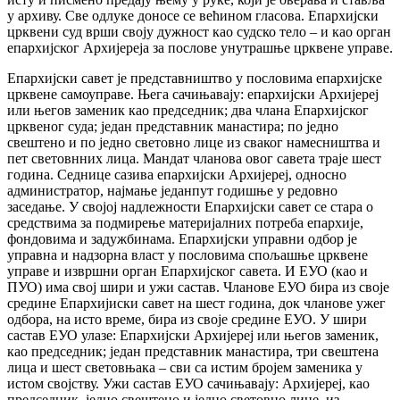
у архиву. Све одлуке доносе се већином гласова. Епархијски
црквени суд врши своју дужност као судско тело – и као орган
епархијског Архијереја за послове унутрашње црквене управе.
Епархијски савет је представништво у пословима епархијске
црквене самоуправе. Њега сачињавају: епархијски Архијереј
или његов заменик као председник; два члана Епархијског
црквеног суда; један представник манастира; по једно
свештено и по једно световно лице из сваког намесништва и
пет световнних лица. Мандат чланова овог савета траје шест
година. Седнице сазива епархијски Архијереј, односно
администратор, најмање једанпут годишње у редовно
заседање. У својој надлежности Епархијски савет се стара о
средствима за подмирење материјалних потреба епархије,
фондовима и задужбинама. Епархијски управни одбор је
управна и надзорна власт у пословима спољашње црквене
управе и извршни орган Епархијског савета. И ЕУО (као и
ПУО) има свој шири и ужи састав. Чланове ЕУО бира из своје
средине Епархијиски савет на шест година, док чланове ужег
одбора, на исто време, бира из своје средине ЕУО. У шири
састав ЕУО улазе: Епархијски Архијереј или његов заменик,
као председник; један представник манастира, три свештена
лица и шест световњака – сви са истим бројем заменика у
истом својству. Ужи састав ЕУО сачињавају: Архијереј, као
председник, једно свештено и једно световно лице, из