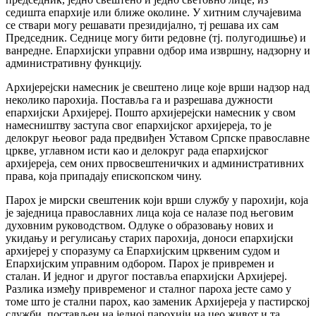
седишта епархије или ближе околине. У хитним случајевима
се ствари могу решавати президијално, тј решава их сам
Председник. Седнице могу бити редовне (тј. полугодишње) и
ванредне. Епархијски управни одбор има извршну, надзорну и
административну функцију.
Архијерејски намесник је свештено лице које врши надзор над
неколико парохија. Поставља га и разрешава дужности
епархијски Архијереј. Пошто архијерејски намесник у свом
намесништву заступа свог епархијског архијереја, то је
делокруг њеовог рада предвиђен Уставом Српске православне
цркве, углавном исти као и делокруг рада епархијског
архијереја, сем оних првосвештеничких и административних
права, која припадају епископском чину.
Парох је мирски свештеник који врши службу у парохији, која
је заједница православних лица која се налазе под његовим
духовним руководством. Одлуке о образовању нових и
укидању и регулисању старих парохија, доноси епархијски
архијереј у споразуму са Епархијским црквеним судом и
Епархијским управним одбором. Парох је привремен и
сталан. И једног и другог поставља епархијски Архијереј.
Разлика између привременог и сталног пароха јесте само у
томе што је стални парох, као заменик Архијереја у пастирској
служби, постављен на једној парохији на цео живот и та