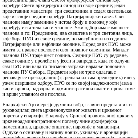
одређује Свети архијерејски синод из своје средине; један
представник манастира, три свештеника и седам световњака,
које из своје средине одређује Патријаршијски савет. Сви
чланови имају заменике у истом броју и положају које
одређују иста тела као и чланове. Ужи одбор има само шест
чланова и то: Председник, два свештена и три световна лица,
које бира ПУО из своје средине, по могућности из седишта
Патријаршије или најближе околине. Поред ових ПУО може
имати за правне послове и свог правног саветника. Мандат
чланова ПУО траје шест година. Седнице ПУО су редовне,
сваке године у пролеће и у јесен и ванредне, када то одлучи
сам ПУО или када то писмено затражи најмање половина
чланова ПУ Одбора. Предмети који не трпе одлагање
решавају се президијално (тј. решава их сам председник) или у
ужем извршном одбору. ПУО се по својој надлежности јавља
као извршна, надзорна и административна власт и према томе
и врши углавном све послове.
Епархијски Архијереј је духовни вођа, главни представник и
руководилац свега црквенодуховног живота и црквеног
поретка у епархији. Епархију у Српској православној цркви у
црквеноадминистративном погледу чине архијерејска
намесништва, црквене општине, парохије и манастири.
Одлуке о оснивању и називу нових, укидању и арондацији
постојећих епархија и одређивању седишта епархија – доносе