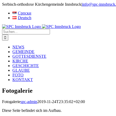
Skip
Serbisch-orthodoxe Kirchengemeinde Innsbruck
|
info@spc-innsbruck.
to
Српски
content
Deutsch
Suche
nach:
NEWS
GEMEINDE
GOTTESDIENSTE
KIRCHE
GESCHICHTE
GLAUBE
FOTO
KONTAKT
Fotogalerie
Fotogalerie
spc-admin
2019-11-24T23:35:02+02:00
Diese Seite befindet sich im Aufbau.