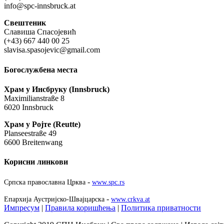
info@spc-innsbruck.at
Свештеник
Славиша Спасојевић
(+43) 667 440 00 25
slavisa.spasojevic@gmail.com
Богослужбена места
Храм у Инсбруку (Innsbruck)
Maximilianstraße 8
6020 Innsbruck
Храм у Ројте (Reutte)
Planseestraße 49
6600 Breitenwang
Корисни линкови
-
Српска православна Црква
www.spc.rs
-
Епархија Аустријско-Швајцарска
www.crkva.at
Импресум
|
Правила коришћења
|
Политика приватности