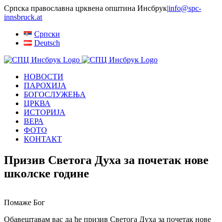
Skip
Српска православна црквена општина Инсбрук
|
info@spc-
to
innsbruck.at
content
Српски
Deutsch
НОВОСТИ
ПАРОХИЈА
БОГОСЛУЖЕЊА
ЦРКВА
ИСТОРИЈА
ВЕРА
ФОТО
КОНТАКТ
Призив Светога Духа за почетак нове
школске године
Помаже Бог
Обавештавам вас да ће призив Светога Духа за почетак нове