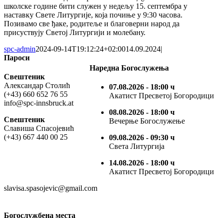
школске године бити служен у недељу 15. септембра у
наставку Свете Литургије, која почиње у 9:30 часова.
Позивамо све ђаке, родитеље и благоверни народ да
присуствују Светој Литургији и молебану.
spc-admin
2024-09-14T19:12:24+02:00
14.09.2024
|
Пароси
Наредна Богослужења
Свештеник
Александар Столић
07.08.2026
- 18:00 ч
(+43) 660 652 76 55
Акатист Пресветој Богородици
info@spc-innsbruck.at
08.08.2026
- 18:00 ч
Свештеник
Вечерње Богослужење
Славиша Спасојевић
(+43) 667 440 00 25
09.08.2026
- 09:30 ч
Света Литургија
14.08.2026
- 18:00 ч
Акатист Пресветој Богородици
slavisa.spasojevic@gmail.com
Богослужбена места