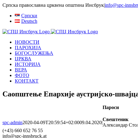
Skip
Српска православна црквена општина Инсбрук
|
info@spc-innsbr
to
Српски
content
Deutsch
НОВОСТИ
ПАРОХИЈА
БОГОСЛУЖЕЊА
ЦРКВА
ИСТОРИЈА
ВЕРА
ФОТО
КОНТАКТ
Саопштење Епархије аустријско-швајц
Пароси
Свештеник
spc-admin
2020-04-09T20:59:54+02:00
09.04.2020
|
Александар Сто
(+43) 660 652 76 55
info@spc-innsbruck.at