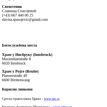
Свештеник
Славиша Спасојевић
(+43) 667 440 00 25
slavisa.spasojevic@gmail.com
Богослужбена места
Храм у Инсбруку (Innsbruck)
Maximilianstraße 8
6020 Innsbruck
Храм у Ројте (Reutte)
Planseestraße 49
6600 Breitenwang
Корисни линкови
-
Српска православна Црква
www.spc.rs
-
Епархија Аустријско-Швајцарска
www.crkva.at