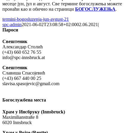
месеце јун, јул и август. Све термине богослужења можете
пронаћи као и обично на страници
БОГОСЛУЖЕЊА
.
termini-bogosluzenja-jun-avgust-21
spc-admin
2021-06-02T23:08:58+02:00
02.06.2021
|
Пароси
Свештеник
Александар Столић
(+43) 660 652 76 55
info@spc-innsbruck.at
Свештеник
Славиша Спасојевић
(+43) 667 440 00 25
slavisa.spasojevic@gmail.com
Богослужбена места
Храм у Инсбруку (Innsbruck)
Maximilianstraße 8
6020 Innsbruck
Храм у Ројте (Reutte)