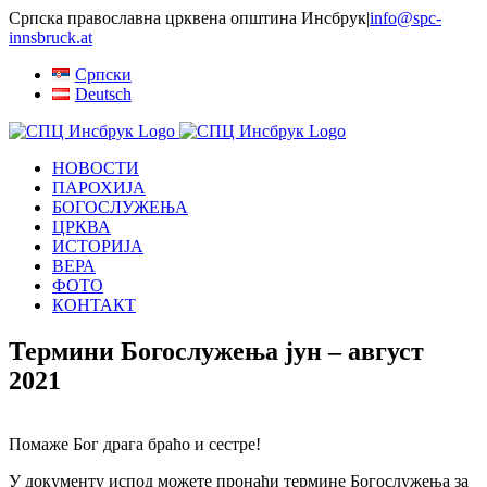
Skip
Српска православна црквена општина Инсбрук
|
info@spc-
to
innsbruck.at
content
Српски
Deutsch
НОВОСТИ
ПАРОХИЈА
БОГОСЛУЖЕЊА
ЦРКВА
ИСТОРИЈА
ВЕРА
ФОТО
КОНТАКТ
Термини Богослужења јун – август
2021
Помаже Бог драга браћо и сестре!
У документу испод можете пронаћи термине Богослужења за