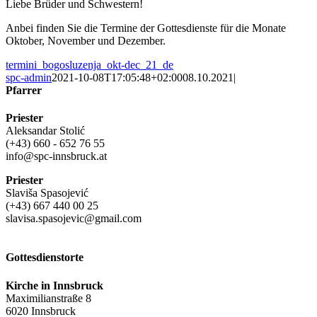
Liebe Brüder und Schwestern!
Anbei finden Sie die Termine der Gottesdienste für die Monate
Oktober, November und Dezember.
termini_bogosluzenja_okt-dec_21_de
spc-admin
2021-10-08T17:05:48+02:00
08.10.2021
|
Pfarrer
Priester
Aleksandar Stolić
(+43) 660 - 652 76 55
info@spc-innsbruck.at
Priester
Slaviša Spasojević
(+43) 667 440 00 25
slavisa.spasojevic@gmail.com
Gottesdienstorte
Kirche in Innsbruck
Maximilianstraße 8
6020 Innsbruck