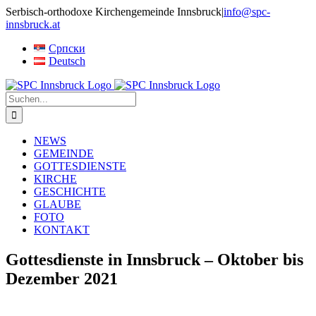
Skip
Serbisch-orthodoxe Kirchengemeinde Innsbruck
|
info@spc-
to
innsbruck.at
content
Српски
Deutsch
Suche
nach:
NEWS
GEMEINDE
GOTTESDIENSTE
KIRCHE
GESCHICHTE
GLAUBE
FOTO
KONTAKT
Gottesdienste in Innsbruck – Oktober bis
Dezember 2021